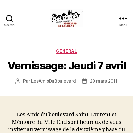
Search
Menu
Les
Amis
du
boulevard
Catégories
GÉNÉRAL
Saint-
Vernissage: Jeudi 7 avril
Laurent
Par
LesAmisDuBoulevard
29 mars 2011
Auteur
Date
de
de
l'article
l’article
Les Amis du boulevard Saint-Laurent et
Mémoire du Mile End sont heureux de vous
inviter au vernissage de la deuxième phase du