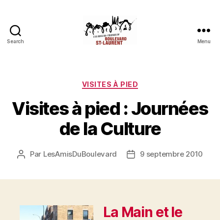
Search
Menu
Les
Amis
du
boulevard
Catégories
VISITES À PIED
Saint-
Visites à pied : Journées
Laurent
de la Culture
Par
LesAmisDuBoulevard
9 septembre 2010
Auteur
Date
de
de
l'article
l’article
La Main et le