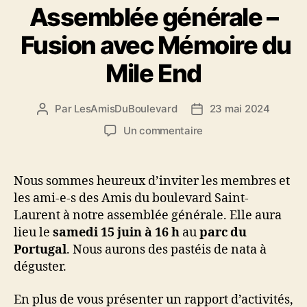
Assemblée générale –
Fusion avec Mémoire du
Mile End
Par
LesAmisDuBoulevard
23 mai 2024
Auteur
Date
de
de
sur
Un commentaire
l'article
l’article
Assemblée
générale
–
Nous sommes heureux d’inviter les membres et
Fusion
les ami-e-s des Amis du boulevard Saint-
avec
Laurent à notre assemblée générale. Elle aura
Mémoire
lieu le
samedi 15 juin à 16 h
au
parc du
du
Portugal
. Nous aurons des pastéis de nata à
Mile
déguster.
End
En plus de vous présenter un rapport d’activités,