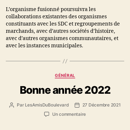
L’organisme fusionné poursuivra les
collaborations existantes des organismes
constituants avec les SDC et regroupements de
marchands, avec d’autres sociétés d’histoire,
avec d’autres organismes communautaires, et
avec les instances municipales.
Catégories
GÉNÉRAL
Bonne année 2022
Par
LesAmisDuBoulevard
27 Décembre 2021
Auteur
Date
de
de
sur
Un commentaire
l'article
l’article
Bonne
année