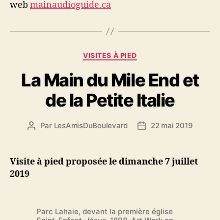
web
mainaudioguide.ca
Catégories
VISITES À PIED
La Main du Mile End et
de la Petite Italie
Par
LesAmisDuBoulevard
22 mai 2019
Auteur
Date
de
de
l'article
l’article
Visite à pied proposée le dimanche 7 juillet
2019
Parc Lahaie, devant la première église