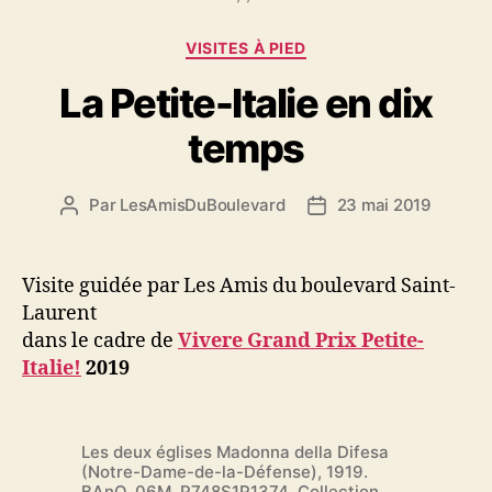
Catégories
VISITES À PIED
La Petite-Italie en dix
temps
Par
LesAmisDuBoulevard
23 mai 2019
Auteur
Date
de
de
l'article
l’article
Visite guidée par Les Amis du boulevard Saint-
Laurent
dans le cadre de
Vivere Grand Prix Petite-
Italie!
2019
Les deux églises Madonna della Difesa
(Notre-Dame-de-la-Défense), 1919.
BAnQ, 06M_P748S1P1374, Collection