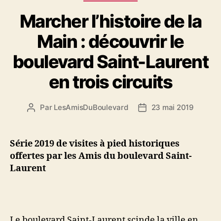
Marcher l’histoire de la
Main : découvrir le
boulevard Saint-Laurent
en trois circuits
Par
LesAmisDuBoulevard
23 mai 2019
Auteur
Date
de
de
l'article
l’article
Série 2019 de visites à pied historiques
offertes par les Amis du boulevard Saint-
Laurent
Le boulevard Saint-Laurent scinde la ville en