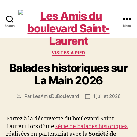
Search
Menu
Les
Amis
Catégories
VISITES À PIED
du
Balades historiques sur
boulevard
La Main 2026
Saint-
Laurent
Par
LesAmisDuBoulevard
1 juillet 2026
Auteur
Date
de
de
l'article
l’article
Partez à la découverte du boulevard Saint-
Laurent lors d’une
série de balades historiques
réalisées en partenariat avec la
Société de