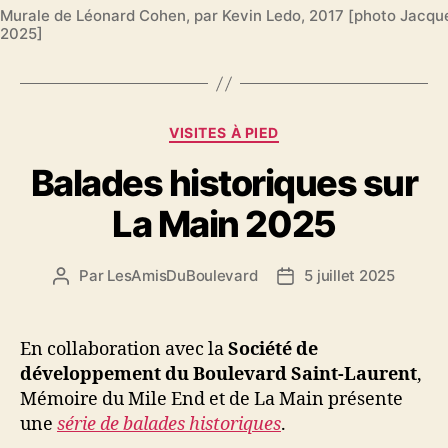
Murale de Léonard Cohen, par Kevin Ledo, 2017 [photo Jacqu
2025]
Catégories
VISITES À PIED
Balades historiques sur
La Main 2025
Par
LesAmisDuBoulevard
5 juillet 2025
Auteur
Date
de
de
l'article
l’article
En collaboration avec la
Société de
développement du Boulevard Saint-Laurent
,
Mémoire du Mile End et de La Main présente
une
série de balades historiques
.