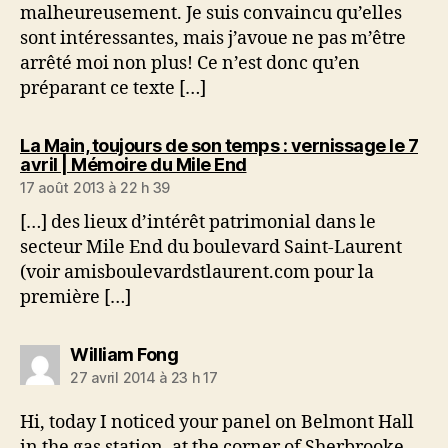
malheureusement. Je suis convaincu qu’elles
sont intéressantes, mais j’avoue ne pas m’être
arrêté moi non plus! Ce n’est donc qu’en
préparant ce texte […]
La Main, toujours de son temps : vernissage le 7
dit :
avril | Mémoire du Mile End
17 août 2013 à 22 h 39
[…] des lieux d’intérêt patrimonial dans le
secteur Mile End du boulevard Saint-Laurent
(voir amisboulevardstlaurent.com pour la
première […]
dit :
William Fong
27 avril 2014 à 23 h 17
Hi, today I noticed your panel on Belmont Hall
in the gas station, at the corner of Sherbrooke