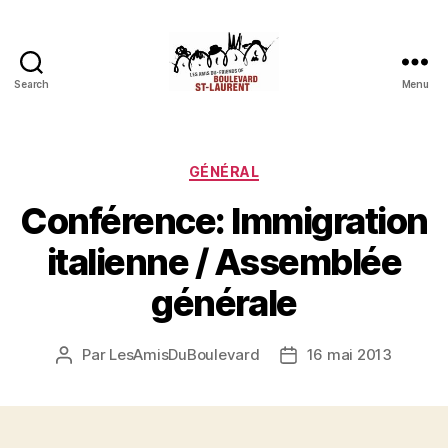
Search
Menu
Les
Amis
du
boulevard
Catégories
GÉNÉRAL
Saint-
Conférence: Immigration
Laurent
italienne / Assemblée
générale
Par
LesAmisDuBoulevard
16 mai 2013
Auteur
Date
de
de
l'article
l’article