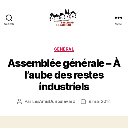
Search
Menu
Les
Amis
du
boulevard
Catégories
GÉNÉRAL
Saint-
Assemblée générale – À
Laurent
l’aube des restes
industriels
Par
LesAmisDuBoulevard
9 mai 2014
Auteur
Date
de
de
l'article
l’article