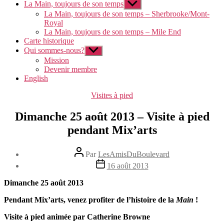
La Main, toujours de son temps
Afficher
sous-
La Main, toujours de son temps – Sherbrooke/Mont-
menu
Royal
La Main, toujours de son temps – Mile End
Carte historique
Qui sommes-nous?
Afficher
sous-
Mission
menu
Devenir membre
English
Catégories
Visites à pied
Dimanche 25 août 2013 – Visite à pied
pendant Mix’arts
Auteur
Par
LesAmisDuBoulevard
de
Date
16 août 2013
l'article
de
l’article
Dimanche 25 août 2013
Pendant Mix’arts, venez profiter de l’histoire de la
Main
!
Visite à pied animée par Catherine Browne