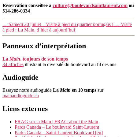
Réservation conseillée à
culture@boulevardsaintlaurent.com
ou
514-286-0334
←
Samedi 20 juillet – Visite à pied du quartier portugais !
→
Visite
à pied : La Main, d’hier à aujourd’hui
Panneaux d’interprétation
La
Main
, toujours de son temps
34 affiches
illustrant la diversité du boulevard au fil des ans
Audioguide
Essayez notre audioguide
La
Main
en 10 temps
sur
mainaudioguide.ca
Liens externes
FRAG sur la Main | FRAG about the Main
Parcs Canada – Le boulevard Saint-Laurent
Parks Canada – Saint-Laurent Boulevard [en]