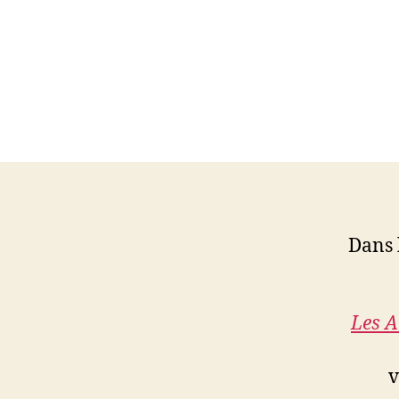
Dans l
Les A
v