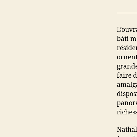
L’ouvr
bâti m
résiden
ornent
grande
faire d
amalga
dispos
panora
richess
Nathal