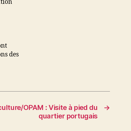
ation
ont
ons des
culture/OPAM : Visite à pied du
→
quartier portugais