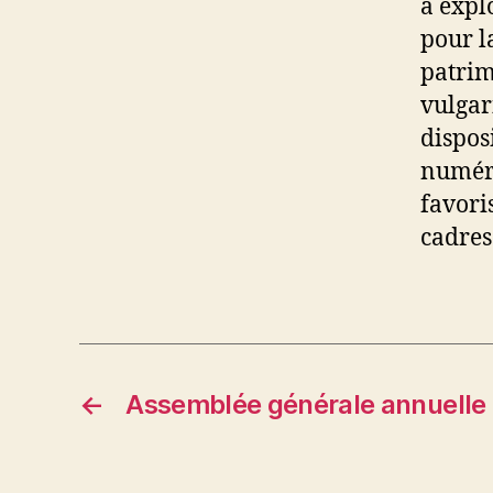
à expl
pour l
patrim
vulgar
dispos
numéri
favori
cadres
←
Assemblée générale annuelle