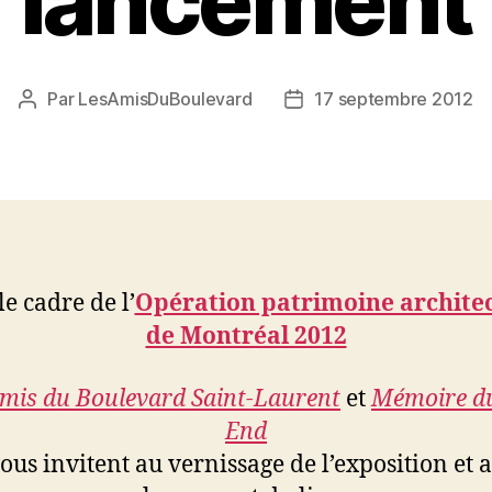
lancement
Par
LesAmisDuBoulevard
17 septembre 2012
Auteur
Date
de
de
l'article
l’article
e cadre de l’
Opération patrimoine archite
de Montréal 2012
mis du Boulevard Saint-Laurent
et
Mémoire du
End
ous invitent au vernissage de l’exposition et 