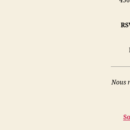
456
RS
Nous r
So