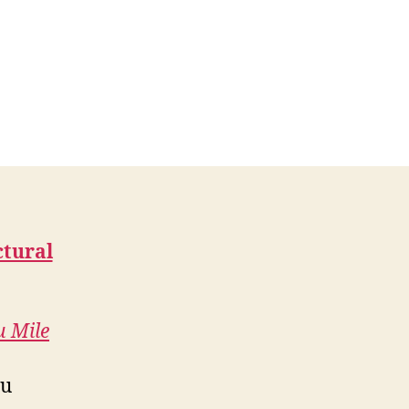
ctural
 Mile
au