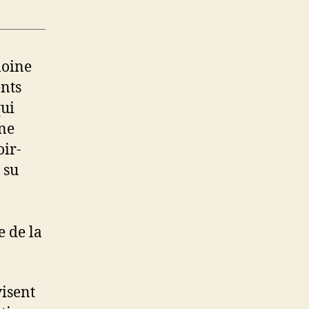
moine
ents
qui
une
oir-
 su
 de la
isent