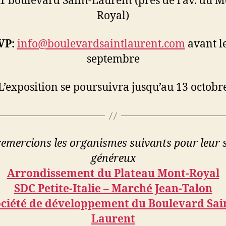
1 boulevard Saint-Laurent (près de l’av. du M
Royal)
VP:
info@boulevardsaintlaurent.com
avant l
septembre
L’exposition se poursuivra jusqu’au 13 octobr
emercions les organismes suivants pour leur 
généreux
Arrondissement du Plateau Mont-Royal
SDC Petite-Italie – Marché Jean-Talon
ciété de développement du Boulevard Sai
Laurent