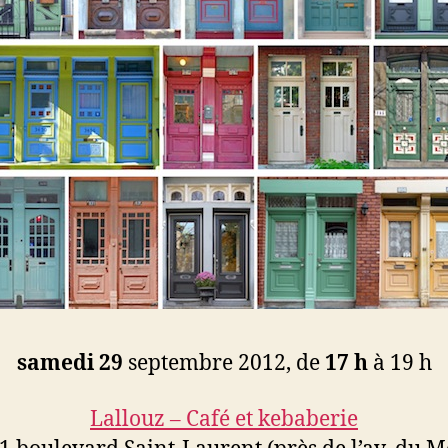
samedi 29
septembre 2012, de
17 h
à 19 h
Lallouz – Café et kebaberie