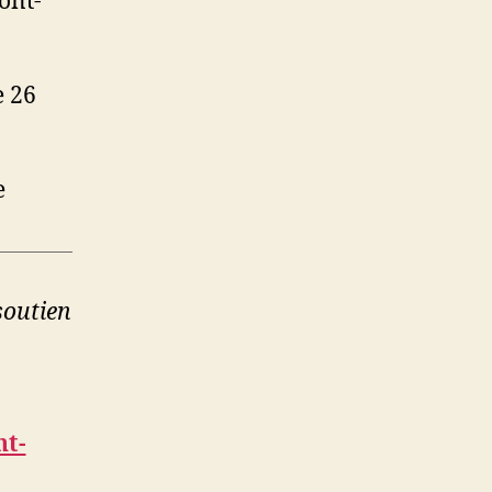
ont-
e 26
e
soutien
nt-