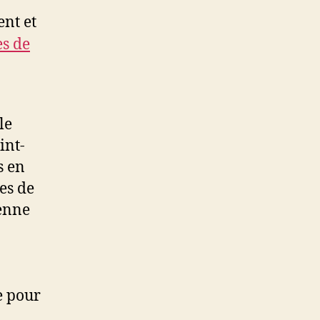
ent et
s de
le
int-
s en
es de
ienne
e pour