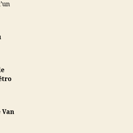
d’un
u
de
étro
e Van