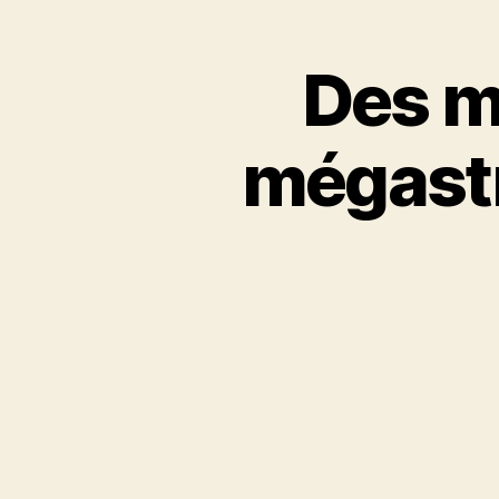
Des m
mégastr