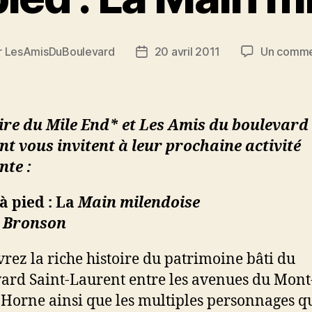
r
LesAmisDuBoulevard
20 avril 2011
Un comme
ur
Date
de
cle
l’article
re du Mile End* et Les Amis du boulevard 
t vous invitent à leur prochaine activité
nte :
 à pied : La
Main milendoise
 Bronson
rez la riche histoire du patrimoine bâti du
ard Saint-Laurent entre les avenues du Mont
 Horne ainsi que les multiples personnages qu