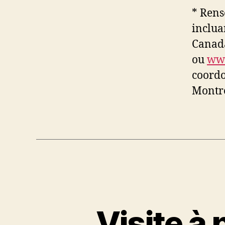
* Rens
inclua
Canad
ou
www
coordo
Montré
Visite à 