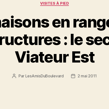
Catégories
VISITES À PIED
aisons en rang
uctures : le sec
Viateur Est
Par
LesAmisDuBoulevard
2 mai 2011
Auteur
Date
de
de
l'article
l’article