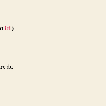
nt
ici
)
n
ure du