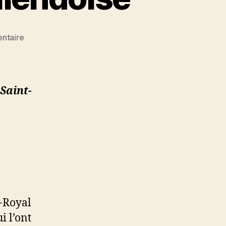
sur
ntaire
Visite
à
pied
:
Saint-
La
Main
milendoise
-Royal
i l’ont