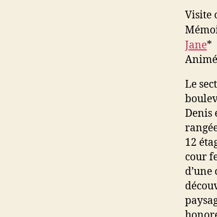
Visite
Mémoir
Jane
*
Animée
Le sec
boulev
Denis 
rangée
12 éta
cour f
d’une 
découv
paysag
honore