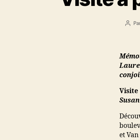
Pa
Aute
de
l'arti
Mémoi
Lauren
conjoi
Visite
Susan
Découv
boulev
et Van