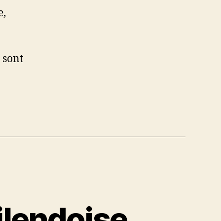
e,
 sont
milendoise