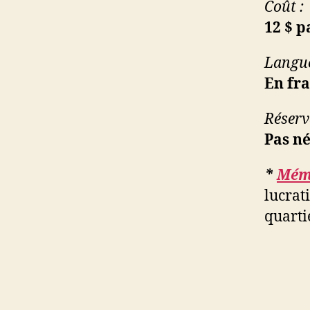
Coût :
12 $ 
Langue
En fra
Réserv
Pas né
*
Mémo
lucrati
quarti