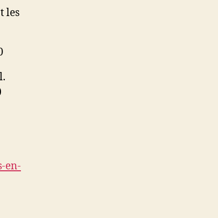
t les
0
l.
)
s-en-