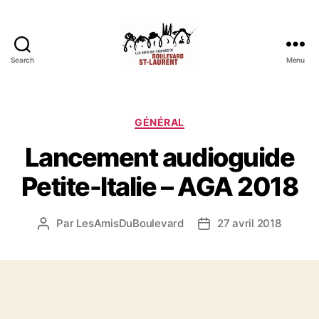
Search
Menu
Les
Amis
du
boulevard
Catégories
GÉNÉRAL
Saint-
Lancement audioguide
Laurent
Petite-Italie – AGA 2018
Par
LesAmisDuBoulevard
27 avril 2018
Auteur
Date
de
de
l'article
l’article