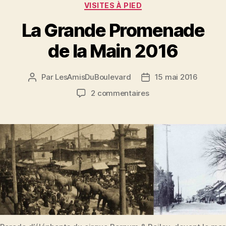
Catégories
VISITES À PIED
La Grande Promenade
de la Main 2016
Par
LesAmisDuBoulevard
15 mai 2016
Auteur
Date
de
de
sur
2 commentaires
l'article
l’article
La
Grande
Promenade
de
la
Main
2016