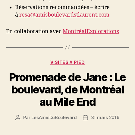
Réservations recommandées – écrire
à
resa@amisboulevardstlaurent.com
En collaboration avec
MontréalExplorations
Catégories
VISITES À PIED
Promenade de Jane : Le
boulevard, de Montréal
au Mile End
Par
LesAmisDuBoulevard
31 mars 2016
Auteur
Date
de
de
l'article
l’article