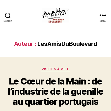
Search
Menu
Les
Amis
du
boulevard
Auteur :
LesAmisDuBoulevard
Saint-
Laurent
Catégories
VISITES À PIED
Le Cœur de la Main : de
l’industrie de la guenille
au quartier portugais