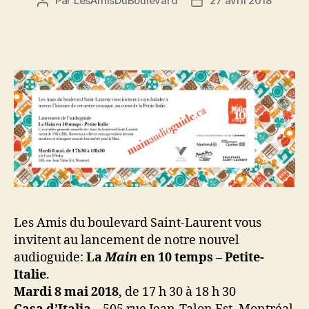
Par
LesAmisDuBoulevard
27 avril 2018
Auteur
Date
de
de
l'article
l’article
Les Amis du boulevard Saint-Laurent vous
invitent au lancement de notre nouvel
audioguide:
La
Main
en 10 temps – Petite-
Italie
.
Mardi 8 mai 2018
, de 17 h 30 à 18 h 30