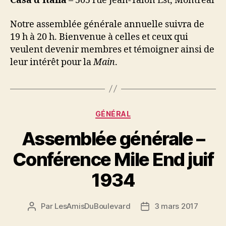
Casa d’Italia
– 505 rue Jean-Talon Est, Montréal
Notre assemblée générale annuelle suivra de
19 h à 20 h. Bienvenue à celles et ceux qui
veulent devenir membres et témoigner ainsi de
leur intérêt pour la
Main
.
Catégories
GÉNÉRAL
Assemblée générale –
Conférence Mile End juif
1934
Par
LesAmisDuBoulevard
3 mars 2017
Auteur
Date
de
de