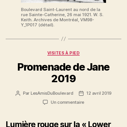
Boulevard Saint-Laurent au nord de la
rue Sainte-Catherine, 26 mai 1921. W. S.
Keith. Archives de Montréal, VM98-
Y_1P017 (détail).
Catégories
VISITES À PIED
Promenade de Jane
2019
Par
LesAmisDuBoulevard
12 avril 2019
Auteur
Date
de
de
sur
Un commentaire
l'article
l’article
Promenade
de
Jane
Lumière rouge sur la « Lower
2019