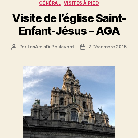
Catégories
GÉNÉRAL
VISITES À PIED
Visite de l’église Saint-
Enfant-Jésus – AGA
Par
LesAmisDuBoulevard
7 Décembre 2015
Auteur
Date
de
de
l'article
l’article