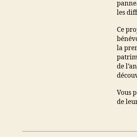
pannea
les dif
Ce pro
bénévo
la pre
patrim
de l’a
découv
Vous p
de leu