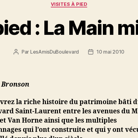
Catégories
VISITES À PIED
pied : La Main 
Par
LesAmisDuBoulevard
10 mai 2010
Auteur
Date
de
de
l'article
l’article
 Bronson
rez la riche histoire du patrimoine bâti 
vard Saint-Laurent entre les avenues du M
et Van Horne ainsi que les multiples
nages qui l’ont construite et qui y ont véc