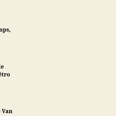
mps,
de
étro
e Van