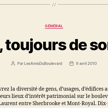
Catégories
GÉNÉRAL
, toujours de s
Par
LesAmisDuBoulevard
9 avril 2010
Auteur
Date
de
de
l'article
l’article
rez la diversité de gens, d’usages, d’édifices a
ieurs lieux d’intérêt patrimonial sur le boule
Laurent entre Sherbrooke et Mont-Royal. Dix