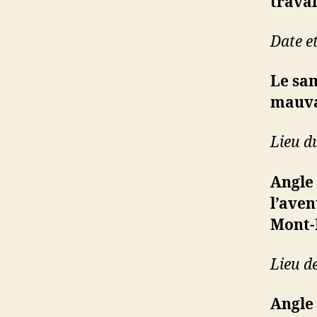
travai
Date et
Le sam
mauva
Lieu d
Angle
l’aven
Mont-
Lieu de
Angle