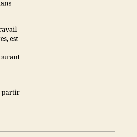
dans
ravail
es, est
courant
 partir