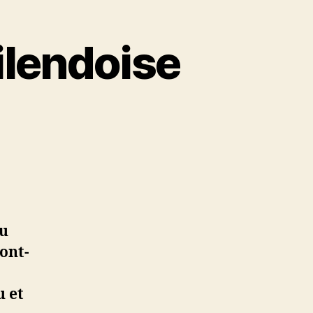
milendoise
du
ont-
u et