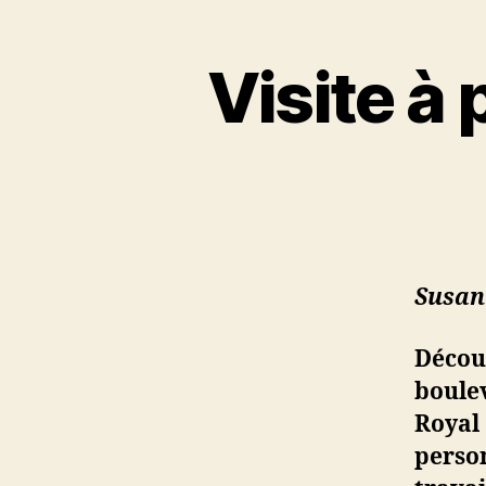
Visite à 
Susan
Découv
boule
Royal 
person