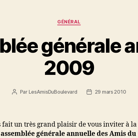
Catégories
GÉNÉRAL
lée générale a
2009
Par
LesAmisDuBoulevard
29 mars 2010
Auteur
Date
de
de
l'article
l’article
 fait un très grand plaisir de vous inviter à la
e
assemblée générale annuelle des Amis du