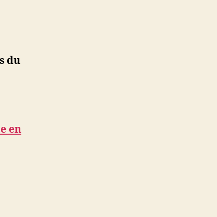
s du
te en