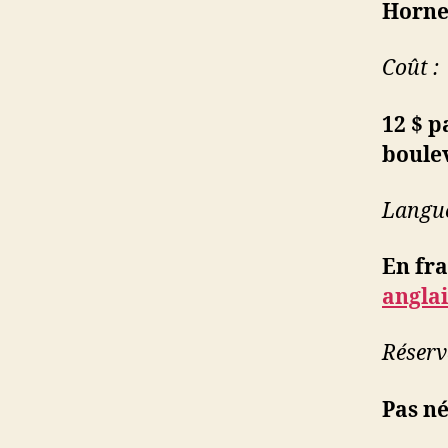
Horne
Coût :
12 $ 
boule
Langue
En fra
anglai
Réserv
Pas né