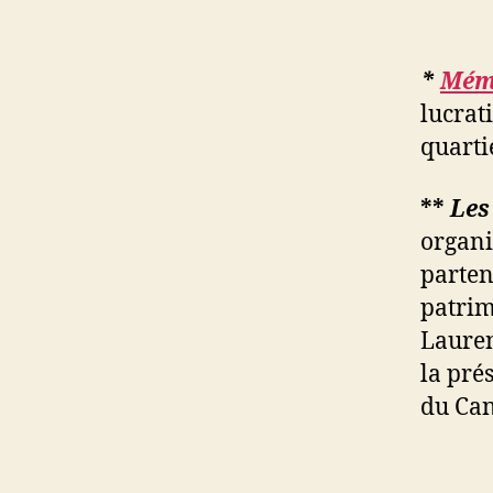
*
Mémo
lucrati
quarti
**
Les
organi
parten
patrim
Lauren
la pré
du Ca