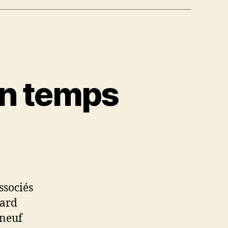
on temps
ssociés
vard
-neuf