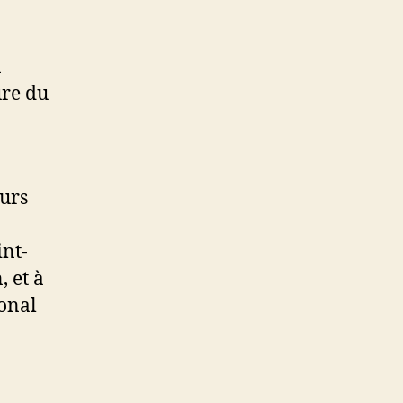
n
ure du
eurs
int-
 et à
ional