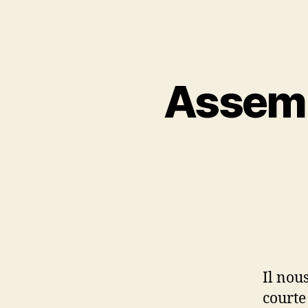
Assemb
Il nous
court