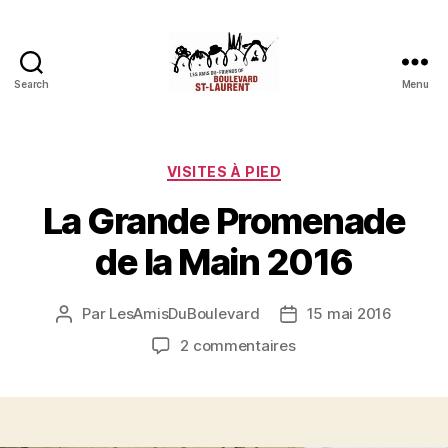
Search
Menu
Les
Amis
du
boulevard
Catégories
VISITES À PIED
Saint-
La Grande Promenade
Laurent
de la Main 2016
Par
LesAmisDuBoulevard
15 mai 2016
Auteur
Date
de
de
sur
2 commentaires
l'article
l’article
La
Grande
Promenade
de