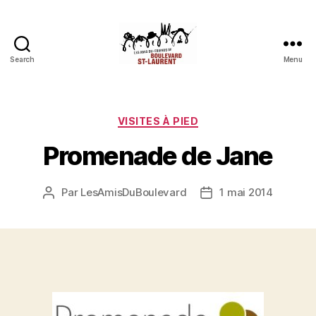
Search
Menu
Les
Amis
du
boulevard
Catégories
VISITES À PIED
Saint-
Promenade de Jane
Laurent
Par
LesAmisDuBoulevard
1 mai 2014
Auteur
Date
de
de
l'article
l’article