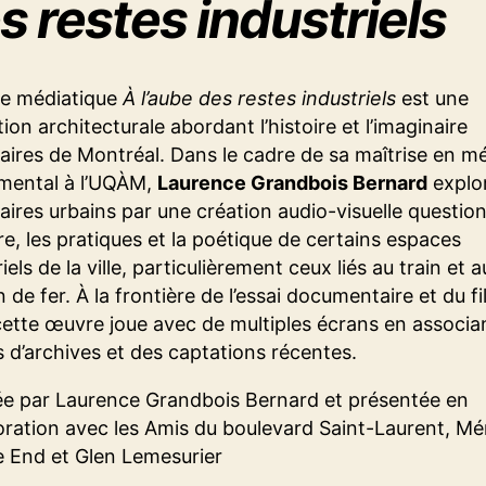
s restes industriels
re médiatique
À l’aube des restes industriels
est une
ion architecturale abordant l’histoire et l’imaginaire
iaires de Montréal. Dans le cadre de sa maîtrise en m
mental à l’UQÀM,
Laurence Grandbois Bernard
explor
aires urbains par une création audio-visuelle questio
oire, les pratiques et la poétique de certains espaces
iels de la ville, particulièrement ceux liés au train et a
 de fer. À la frontière de l’essai documentaire et du f
 cette œuvre joue avec de multiples écrans en associa
 d’archives et des captations récentes.
ée par Laurence Grandbois Bernard et présentée en
oration avec les Amis du boulevard Saint-Laurent, M
e End et Glen Lemesurier