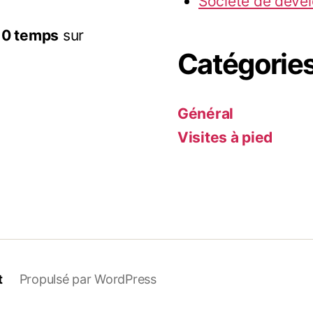
Société de déve
10 temps
sur
Catégorie
Général
Visites à pied
t
Propulsé par WordPress