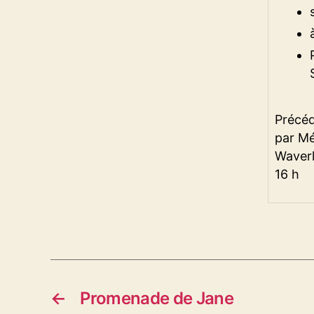
Précéd
par Mé
Waverl
16 h
←
Promenade de Jane