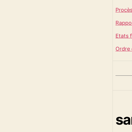
Procès
Rappor
Etats 
Ordre 
sa