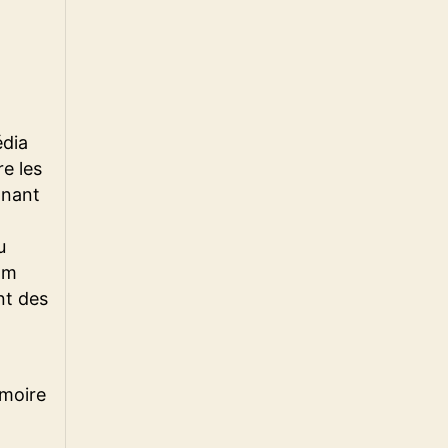
édia
e les
nnant
u
ilm
nt des
émoire