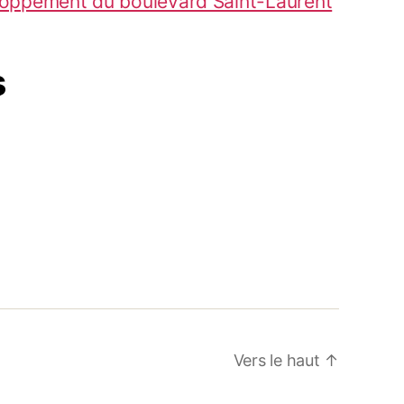
loppement du boulevard Saint-Laurent
s
Vers le haut
↑