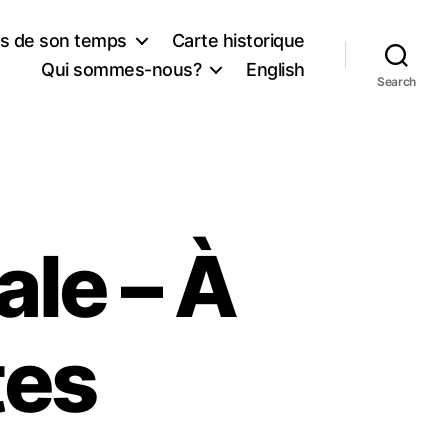
rs de son temps
Carte historique
Qui sommes-nous?
English
Search
le – À
tes