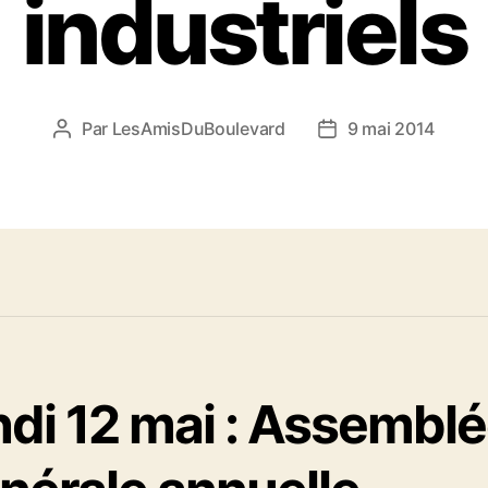
industriels
Par
LesAmisDuBoulevard
9 mai 2014
Auteur
Date
de
de
l'article
l’article
ndi 12 mai : Assembl