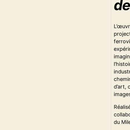
de
L’œuv
project
ferrov
expéri
imagin
l’hist
industr
chemin
d’art,
images
Réalis
collab
du Mil