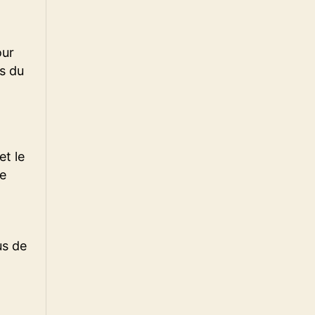
our
is du
et le
de
us de