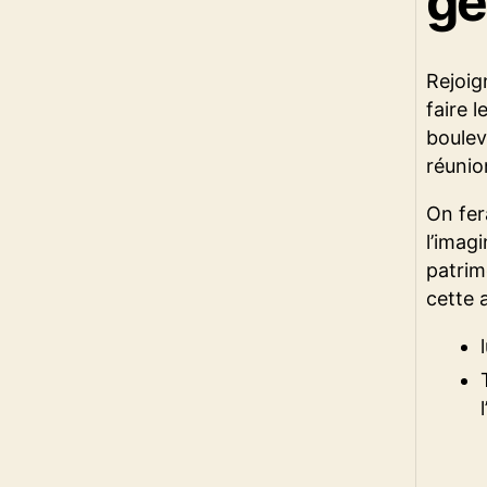
gé
Rejoig
faire 
boulev
réunio
On fer
l’imag
patrim
cette 