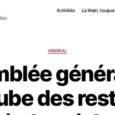
Activités
La Main, toujou
Main
Catégories
GÉNÉRAL
blée généra
aube des res