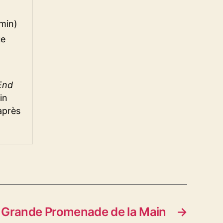
 min)
ue
End
in
 après
 Grande Promenade de la Main
→