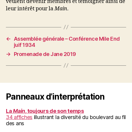
veulent devenir membres et témoigner ainsi de
leur intérêt pour la
Main
.
←
Assemblée générale – Conférence Mile End
juif 1934
→
Promenade de Jane 2019
Panneaux d’interprétation
La
Main
, toujours de son temps
34 affiches
illustrant la diversité du boulevard au fil
des ans