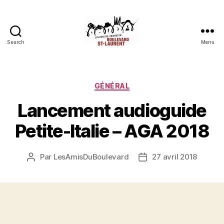
Search
Menu
Les
Amis
du
boulevard
Catégories
GÉNÉRAL
Saint-
Lancement audioguide
Laurent
Petite-Italie – AGA 2018
Par
LesAmisDuBoulevard
27 avril 2018
Auteur
Date
de
de
l'article
l’article