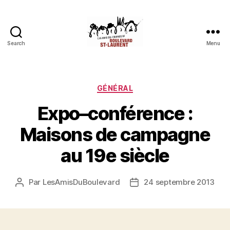
Search
Menu
Les
Amis
du
boulevard
Catégories
GÉNÉRAL
Saint-
Expo–conférence :
Laurent
Maisons de campagne
au 19e siècle
Par
LesAmisDuBoulevard
24 septembre 2013
Auteur
Date
de
de
l'article
l’article